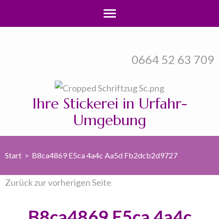
Zum
Inhalt
0664 52 63 709
springen
(Enter
drücken)
Ihre Stickerei in Urfahr-
Umgebung
Start
>
B8ca4869 E5ca 4a4c Aa5d Fb2dcb2d9727
Zurück zur vorherigen Seite
B8ca4869 E5ca 4a4c