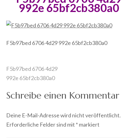
992e 65bf2cb380a0
F5b97bed 6706 4d29 992e 65bf2cb380a0
Beitragsnavigation
F5b97bed 6706 4d29
992e 65bf2cb380a0
Schreibe einen Kommentar
Deine E-Mail-Adresse wird nicht veröffentlicht.
Erforderliche Felder sind mit
*
markiert