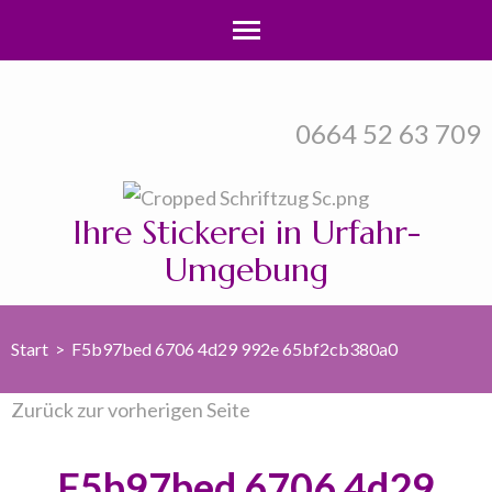
Zum
Inhalt
0664 52 63 709
springen
(Enter
drücken)
Ihre Stickerei in Urfahr-
Umgebung
Start
>
F5b97bed 6706 4d29 992e 65bf2cb380a0
Zurück zur vorherigen Seite
F5b97bed 6706 4d29