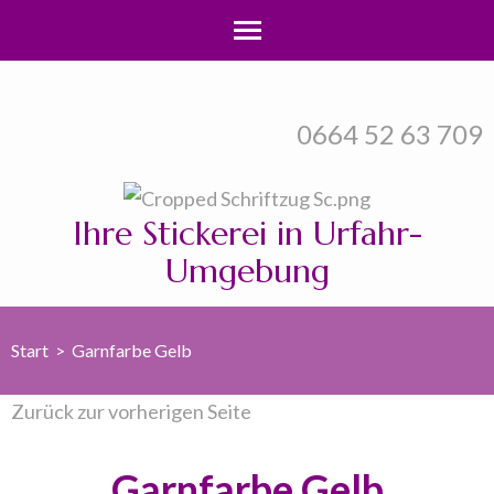
Zum
Inhalt
0664 52 63 709
springen
(Enter
drücken)
Ihre Stickerei in Urfahr-
Umgebung
Start
>
Garnfarbe Gelb
Zurück zur vorherigen Seite
Garnfarbe Gelb