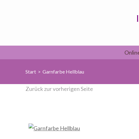
Zum
Inhalt
springen
(Enter
drücken)
Onlin
Start
>
Garnfarbe Hellblau
Zurück zur vorherigen Seite