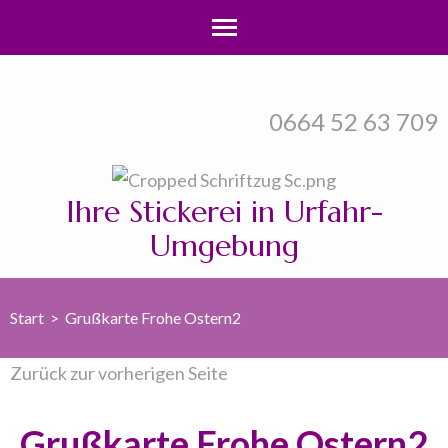
Zum
Inhalt
0664 52 63 709
springen
(Enter
drücken)
Ihre Stickerei in Urfahr-
Umgebung
Start
>
Grußkarte Frohe Ostern2
Zurück zur vorherigen Seite
Grußkarte Frohe Ostern2