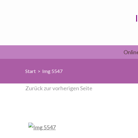
Zum
Inhalt
springen
(Enter
drücken)
Onlin
Start
>
Img 5547
Zurück zur vorherigen Seite