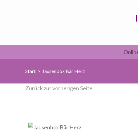
Zum
Inhalt
springen
(Enter
drücken)
Onlin
Start
>
Jausenbox Bär Herz
Zurück zur vorherigen Seite