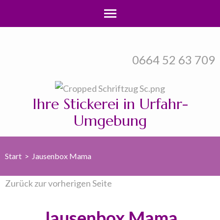
Zum
Inhalt
0664 52 63 709
springen
(Enter
drücken)
Ihre Stickerei in Urfahr-
Umgebung
Start
>
Jausenbox Mama
Zurück zur vorherigen Seite
Jausenbox Mama