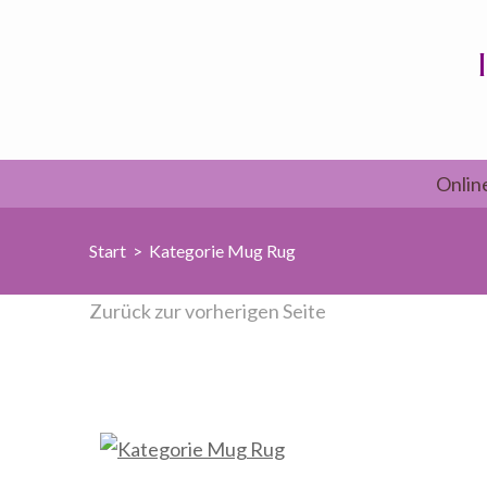
Zum
Inhalt
springen
(Enter
drücken)
Onlin
Start
>
Kategorie Mug Rug
Zurück zur vorherigen Seite