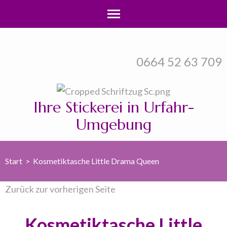
Zum
Inhalt
0664 52 63 709
springen
(Enter
drücken)
Ihre Stickerei in Urfahr-
Umgebung
Start
>
Kosmetiktasche Little Drama Queen
Zurück zur vorherigen Seite
Kosmetiktasche Little