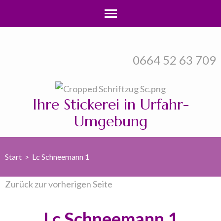
Zum
Inhalt
0664 52 63 709
springen
(Enter
drücken)
Ihre Stickerei in Urfahr-
Umgebung
Start
>
Lc Schneemann 1
Zurück zur vorherigen Seite
Lc Schneemann 1