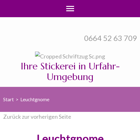
Zum
Inhalt
0664 52 63 709
springen
(Enter
drücken)
Ihre Stickerei in Urfahr-
Umgebung
Start
>
Leuchtgnome
Zurück zur vorherigen Seite
Leuchtgnome