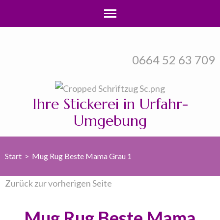
Zum
Inhalt
0664 52 63 709
springen
(Enter
drücken)
Ihre Stickerei in Urfahr-
Umgebung
Start
>
Mug Rug Beste Mama Grau 1
Zurück zur vorherigen Seite
Mug Rug Beste Mama