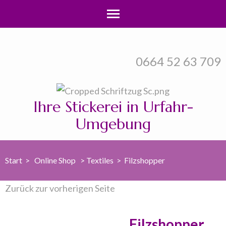
Zum
Inhalt
0664 52 63 709
springen
(Enter
drücken)
Ihre Stickerei in Urfahr-
Umgebung
Start
>
Online Shop
>
Textiles
>
Filzshopper
Zurück zur vorherigen Seite
Filzshopper