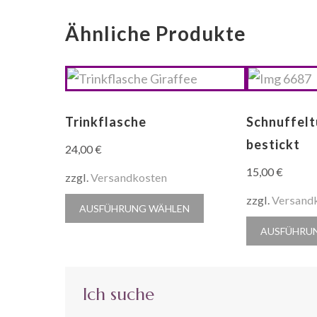
Ähnliche Produkte
Trinkflasche
Schnuffelt
bestickt
24,00
€
15,00
€
zzgl.
Versandkosten
zzgl.
Versand
Dieses
AUSFÜHRUNG WÄHLEN
Produkt
AUSFÜHRU
weist
mehrere
Varianten
Ich suche
auf.