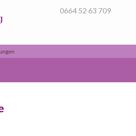
0664 52 63 709
g
tungen
e