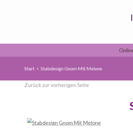
Zum
Inhalt
springen
(Enter
drücken)
Onlin
Start
>
Stabdesign Gnom Mit Melone
Zurück zur vorherigen Seite