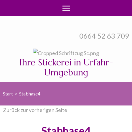
Zum
Inhalt
0664 52 63 709
springen
(Enter
drücken)
Ihre Stickerei in Urfahr-
Umgebung
Start
>
Stabhase4
Zurück zur vorherigen Seite
Stabhase4