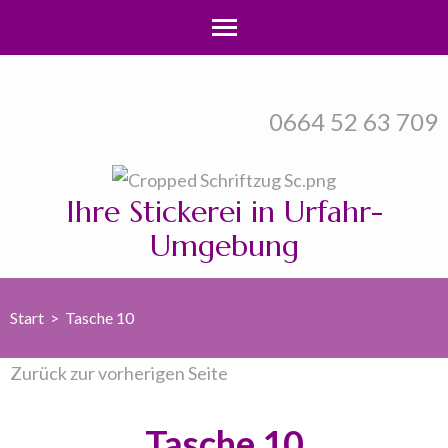
Zum
Inhalt
0664 52 63 709
springen
(Enter
drücken)
Ihre Stickerei in Urfahr-
Umgebung
Start
>
Tasche 10
Zurück zur vorherigen Seite
Tasche 10