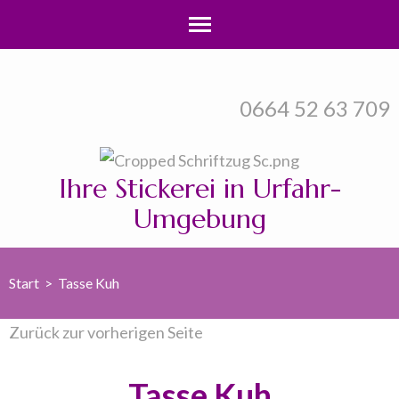
Zum
Inhalt
0664 52 63 709
springen
(Enter
drücken)
Ihre Stickerei in Urfahr-
Umgebung
Start
>
Tasse Kuh
Zurück zur vorherigen Seite
Tasse Kuh