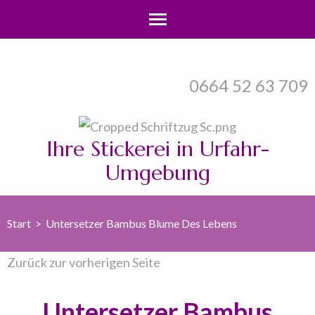
Zum
Inhalt
0664 52 63 709
springen
(Enter
drücken)
Ihre Stickerei in Urfahr-
Umgebung
Start
>
Untersetzer Bambus Blume Des Lebens
Zurück zur vorherigen Seite
Untersetzer Bambus