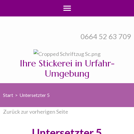
Zum
Inhalt
0664 52 63 709
springen
(Enter
drücken)
Ihre Stickerei in Urfahr-
Umgebung
Start
>
Untersetzter 5
Zurück zur vorherigen Seite
Untersetzter 5